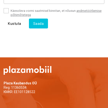
Käesoleva vormi saatmisel kinnitan, et nõusun
andmetöötlemise
põhimõtetega
Plaza Kaubandus OÜ
Reg: 11360534
KMKR: EE101128522