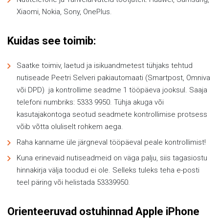
Xiaomi, Nokia, Sony, OnePlus.
Kuidas see toimib:
Saatke toimiv, laetud ja isikuandmetest tühjaks tehtud
nutiseade Peetri Selveri pakiautomaati (Smartpost, Omniva
või DPD) ja kontrollime seadme 1 tööpäeva jooksul. Saaja
telefoni numbriks: 5333 9950. Tühja akuga või
kasutajakontoga seotud seadmete kontrollimise protsess
võib võtta oluliselt rohkem aega.
Raha kanname üle järgneval tööpäeval peale kontrollimist!
Kuna erinevaid nutiseadmeid on väga palju, siis tagasiostu
hinnakirja välja toodud ei ole. Selleks tuleks teha e-posti
teel päring või helistada 53339950.
Orienteeruvad ostuhinnad Apple iPhone