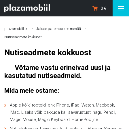
0
€
plazamobiil.ee
Jaluse parempoolne menüü
Nutiseadmete kokkuost
Nutiseadmete kokkuost
Võtame vastu erineivad uusi ja
kasutatud nutiseadmeid.
Mida meie ostame:
Apple kõiki tooteid, ehk iPhone, iPad, Watch, Macbook,
iMac. Lisaks võib pakkuda ka lisavarustust, nagu Pencil,
Magic Mouse, Magic Keyboard, HomePod jne.
Nutitelefone ja Tahvelarvuteid tootjatelt: Huawei, Samsung,